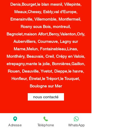
Denis,Bourget,le blan mesnil, Villepinte,
Meaux,Chessy, Esbly,val d'Europe,
Emerainville, Villemomble, Montfermeil,
Rosny sous Bois, montreuil,
Bagnolet,maison Alfort,Bercy,Valenton,Orly,
Aubervilliers, Courneuve, Lagny sur
Marne,Melun, Fontainebleau,Linas,
Montlhéry, Beauvais, Creil, Crépy en Valois,
etrepagny,mante la jolie, Bonnières,Gaillon,
Rouen, Deauville, Yvetot, Dieppe,le havre,
Honfleur, Étretat,le Tréport,le Touquet,
Boulogne sur Mer
nous contacté
Adresse
Téléphone
WhatsApp