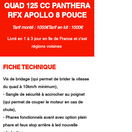
QUAD 125 CC PANTHERA
RFX APOLLO 8 POUCE
Tarif monté : 1050€Tarif en kit : 1000€
Livré en 1 à 3 jour en île de France et c'est
régions voisines
FICHE TECHNIQUE
Vis de bridage (qui permet de brider la vitesse
du quad à 10km/h minimum),
- Sangle de sécurité à accrocher au poignet
(qui permet de couper le moteur en cas de
chute),
- Phares fonctionnels avant avec option plein
phare et feux stop arrière à led nouvelle