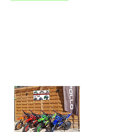
Motoquadpaschere.com, établi en
2017 à Conflans-Sainte-Honorine
dans les Yvelines, est un
concessionnaire de quads et motos
destinés aux enfants et aux adultes,
offrant des modèles électriques et
thermiques allant de 49cc à 200cc.
Nous représentons des marques de
renom telles qu'Apollo, Orion et
Krafmuller, respectant les normes
européennes, et nous nous
engageons à fournir des produits de
haute qualité et d'une robustesse
optimale.