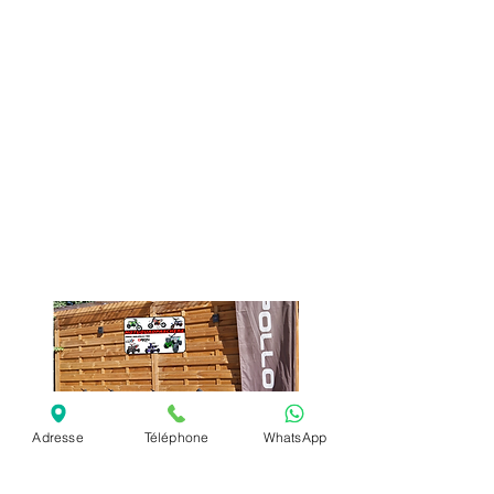
Motoquadpaschere.com, établi en
2017 à Conflans-Sainte-Honorine
dans les Yvelines, est un
concessionnaire de quads et motos
destinés aux enfants et aux adultes,
offrant des modèles électriques et
thermiques allant de 49cc à 200cc.
Nous représentons des marques de
renom telles qu'Apollo, Orion et
Krafmuller, respectant les normes
européennes, et nous nous
engageons à fournir des produits de
haute qualité et d'une robustesse
optimale.
Adresse
Téléphone
WhatsApp