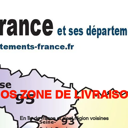
OS ZONE DE LIVRAIS
En île de france et c'est région voisines