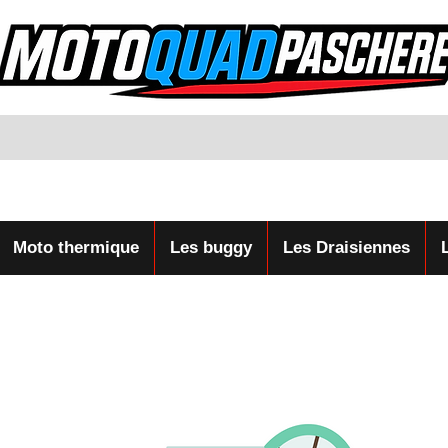
Moto thermique
Les buggy
Les Draisiennes