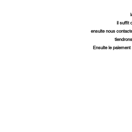
l
il suffi
ensuite nous contacter
tiendrons
Ensuite le paiement 