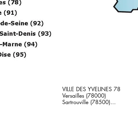
VILLE DES YVELINES 78

Versailles (78000)  

Sartrouville (78500)

Mantes-la-Jolie (78200)  

Saint-Germain-en-Laye (78100)

Ablis (78660)
