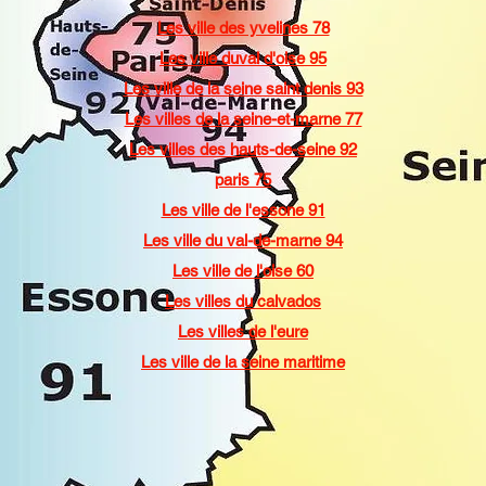
Les ville des yvelines 78
Les ville duval d'oise 95
Les ville de la seine saint denis 93
Les villes de la seine-et-marne 77
Les villes des hauts-de-seine 92
paris 75
Les ville de l'essone 91
Les ville du val-de-marne 94
Les ville de l'oise 60
Les villes du calvados
Les villes de l'eure
Les ville de la seine maritime