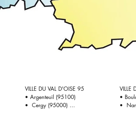
VILLE DU VAL D'OISE 95

VILLE 
• Argenteuil (95100) 

• Boul
•  Cergy (95000) 

•  Nan
•  Sarcelles (95200) 

•  Asni
•  Garges-lès-Gonesse (95140)

•  Col
• Ableiges (95450)

• Anto