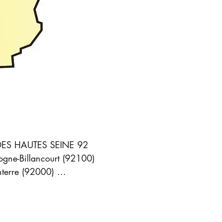
DES HAUTES SEINE 92

ogne-Billancourt (92100) 

terre (92000) 

ères-sur-Seine (92600) 

ombes (92700)

ny (92160)
