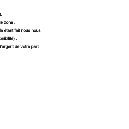
t.
te zone .
la étant fait nous nous
ibilité) .
'argent de votre part