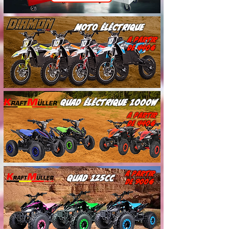
Moto éléctrique
a partir
de 440€
Quad éléctrique 1000w
a partir
de 440€
a partir
Quad 125cc
de 900€