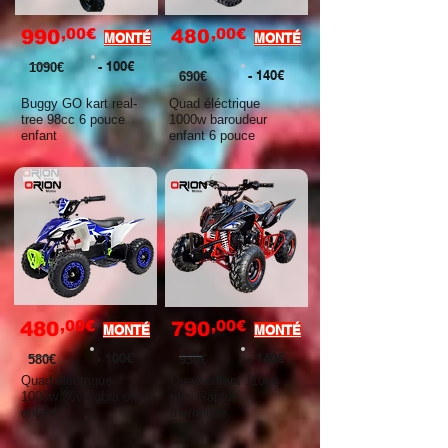
,00€
,00€
990
480
MONTÉ
MONTÉ
- 100€
1090€
- 140€
690€
Buggy GO kart real-
Quad éléctrique
tree 98cc 6 pouce
1000w baroudeur
enfant
enfant 6 pouce
,00€
,00€
480
790
MONTÉ
MONTÉ
- 100€
- 140€
580€
930€
Quad éléctrique
Quad enfant 110cc
1000w 36v cobra orion
mini Raptor
enfant
thermique