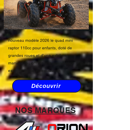
nouveau modèle 2026 le quad mini
raptor 110cc pour enfants, doté de
grandes roues et d'une extrême
maniabilité , offrant une polyvalence
exceptionnelle en exclusivité.
Découvrir
NOS MARQUES