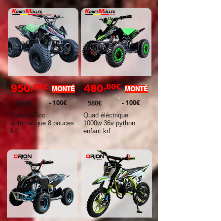
,00€
,00€
950
480
MONTÉ
MONTÉ
- 100€
- 100€
1050€
580€
Quad 125cc
Quad éléctrique
automatique 8 pouces
1000w 36v python
krf
enfant krf