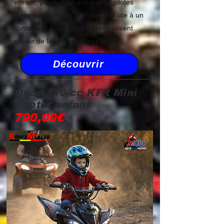
vitesse, permettant aux jeunes pilotes
d'apprendre en toute sécurité grâce à un
contacteur à clé. Les parents peuvent
choisir de laisser ou retirer la clé.
Découvrir
Quad 110 cc KFR Mini
Raptor enfant
790,00€