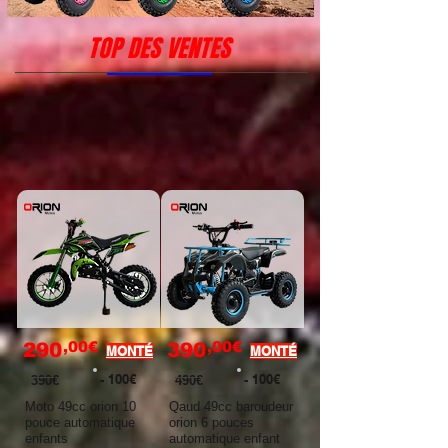
TOP DES VENTES
,00€
,00€
290
390
MONTÉ
MONTÉ
- 100€
- 100€
390€
490€
Moto 49cc orion 10
Qaud 49cc baroudeur
pouce automatique
orion 6 pouces
enfants
automatique enfant