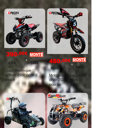
,00€
390
MONTÉ
MONTÉ
480
,00€
- 100€
490€
- 140€
620€
Quad thermique
python 49cc orion 6
Moto éléctrique 1000w
pouce
orion 2026 enfant 10
pouces