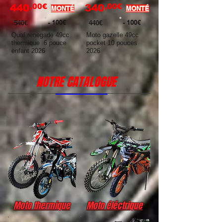
,00€
,00€
440
340
MONTÉ
MONTÉ
- 100€
- 100€
540€
440€
Quaf renegade 49cc
Moto gazelle 49cc
thermique 6 pouce
pocket 10 pouces
enfant 2026
2026
NOTRE CATALOGUE
Moto thermique
Moto éléctrique