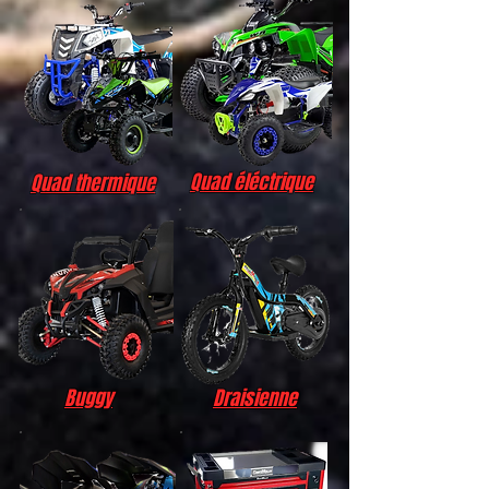
Quad éléctrique
Quad thermique
Buggy
Draisienne