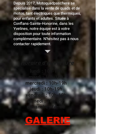
Depuis 2017, Motoquadpaschere se
spécialise dans la vente de quads et de
motos, tant électriques que thermiques,
pour enfants et adultes. Située à
Conflans-Sainte-Honorine, dans les
Yvelines, notre équipe est à votre
disposition pour toute information
complémentaire. N'hésitez pas à nous
contacter rapidement.
Horaire d'ouverture
lundi : 10h-19h
mardi : 10h-19h
mercredi : 10h-19h
jeudi : 10h-19h
vendredi : 10h-19h
samedi : 10h-19h
dimanche : fermé
GALERIE