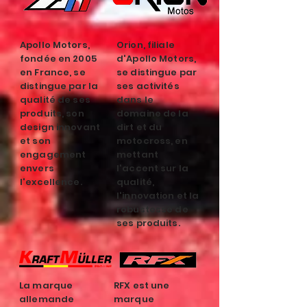
Apollo Motors,
Orion, filiale
fondée en 2005
d'Apollo Motors,
en France, se
se distingue par
distingue par la
ses activités
qualité de ses
dans le
produits, son
domaine de la
design innovant
dirt et du
et son
motocross, en
engagement
mettant
envers
l'accent sur la
l'excellence.
qualité,
l'innovation et la
robustesse de
ses produits.
La marque
RFX est une
allemande
marque