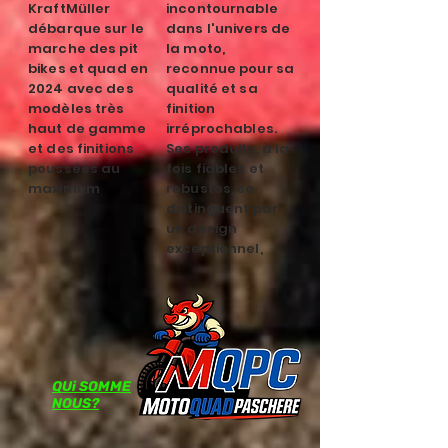
KraftMüller
incontournable
débarque sur le
dans l'univers de
marche des pit
la moto,
bikes et quad en
reconnue pour sa
2024 avec des
qualité et sa
modèles très
finition
haut de gamme
irréprochables.
et des finitions
Ses produits, à la
poussées au
fois fiables et
maximum
robustes, se
distinguent par
un design
exceptionnel,
QUi SOMME
NOUS?