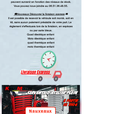
peuvent survenir en fonction des niveaux de stock.
Vous pouvez nous joindre au
06.51.36.48.55
.
🚚
Nouveaux
Découvrer la livraison express
🚚
Il est possible de recevoir le véhicule soit monté, soit en
kit, sans aucun paiement préalable de votre part. Le
règlement s'effectuera lors de la livraison, en espèces
ou par carte bleue.
Quad électrique enfant
Moto électrique enfant
quad thermique enfant
moto thermique enfant
Servante d'atelier plein
a partir
de 390€
Nouveaux